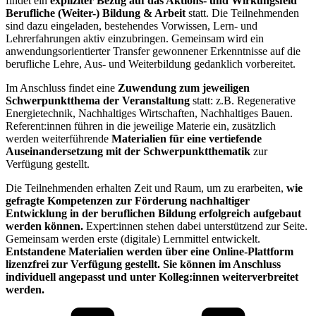
findet ein
expliziter Bezug auf das Aktions- und Wirkungsfeld
Berufliche (Weiter-) Bildung & Arbeit
statt. Die Teilnehmenden
sind dazu eingeladen, bestehendes Vorwissen, Lern- und
Lehrerfahrungen aktiv einzubringen. Gemeinsam wird ein
anwendungsorientierter Transfer gewon­nener Erkenntnisse auf die
berufliche Lehre, Aus- und Weiter­bildung gedanklich vorbereitet.
Im Anschluss findet eine
Zuwendung zum jeweiligen
Schwerpunktthema der Veranstaltung
statt: z.B. Regenerative
Energietechnik, Nachhaltiges Wirtschaften, Nachhaltiges Bauen.
Referent:innen führen in die jeweilige Materie ein, zusätzlich
werden weiterführende
Materialien für eine vertiefende
Auseinandersetzung mit der Schwerpunktthematik
zur
Verfügung gestellt.
Die Teilnehmenden erhalten Zeit und Raum, um zu erarbeiten,
wie
gefragte Kompetenzen zur Förderung nachhaltiger
Entwicklung in der beruflichen Bildung erfolgreich aufgebaut
werden können.
Expert:innen stehen dabei unterstützend zur Seite.
Gemeinsam werden erste (digitale) Lernmittel entwickelt.
Entstandene Materialien werden über eine Online-Plattform
lizenzfrei zur Verfügung gestellt. Sie können im Anschluss
individuell angepasst und unter Kolleg:innen weiterverbreitet
werden.